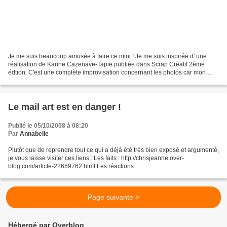
Je me suis beaucoup amusée à faire ce mini ! Je me suis inspirée d' une
réalisation de Karine Cazenave-Tapie publiée dans Scrap Créatif 2ème
édtion. C'est une complète improvisation concernant les photos car mon
imprimante a refusé d'imprimer proprement...
Le mail art est en danger !
Publié le 05/10/2008 à 08:20
Par
Annabelle
Plutôt que de reprendre tout ce qui a déjà été très bien exposé et argumenté,
je vous laisse visiter ces liens : Les faits : http://chrisjeanne.over-
blog.com/article-22659762.html Les réactions :
http://oxyloseditions.blogspot.com/2008/09/soutenez-philippe-pissier.html...
Page suivante >
Hébergé par Overblog