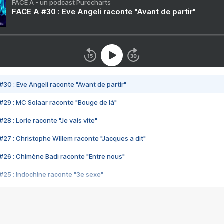
FACE A - un podcast Purecharts
FACE A #30 : Eve Angeli raconte "Avant de partir"
#30 : Eve Angeli raconte "Avant de partir"
#29 : MC Solaar raconte "Bouge de là"
28 : Lorie raconte "Je vais vite"
#27 : Christophe Willem raconte "Jacques a dit"
#26 : Chimène Badi raconte "Entre nous"
#25 : Indochine raconte "3e sexe"
#24 : Zaho raconte "C'est chelou"
#23 : Patrick Bruel raconte "Au café des délices"