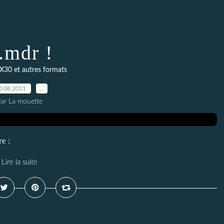
..mdr !
X30 et autres formats
0.08.2011
…
ar La mouette
e :
Lire la suite