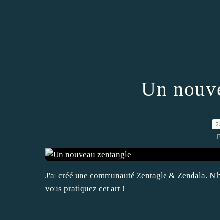
Un nouve
2
P
J'ai créé une communauté Zentagle & Zendala. N'hés
vous pratiquez cet art !