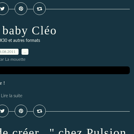
 baby Cléo
X30 et autres formats
8.08.2011
…
ar La mouette
e !
Lire la suite
e créer..." chez Pulsion