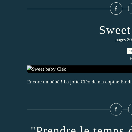
Sweet
pages 30
1
P
Encore un bébé ! La jolie Cléo de ma copine Elodi
"Prendre le temps d