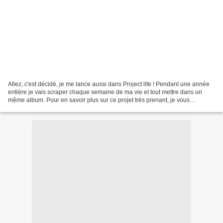
Allez, c'est décidé, je me lance aussi dans Project life ! Pendant une année
entière je vais scraper chaque semaine de ma vie et tout mettre dans un
même album. Pour en savoir plus sur ce projet très prenant, je vous
conseille d'aller ici et ici. Je vous...