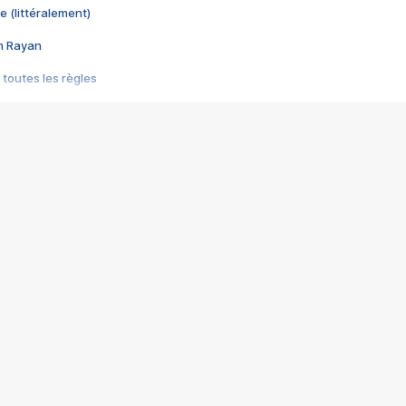
e (littéralement)
im Rayan
 toutes les règles
s les jeux vidéo
us choquant de Rockstar ? - Le scandale BULLY
e plus moche de Steam
du RÊVE tourne au CAUCHEMAR
pendant 8 heures
it… à tort
umiliés par un jeu vidéo
ire - Final Fantasy 8
ti un empire - Age of Empires
story DOFUS