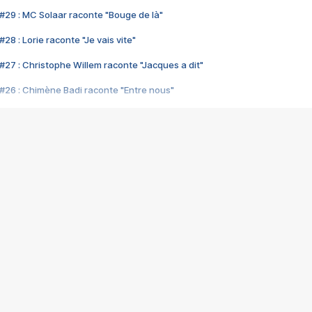
#29 : MC Solaar raconte "Bouge de là"
28 : Lorie raconte "Je vais vite"
#27 : Christophe Willem raconte "Jacques a dit"
#26 : Chimène Badi raconte "Entre nous"
#25 : Indochine raconte "3e sexe"
#24 : Zaho raconte "C'est chelou"
#23 : Patrick Bruel raconte "Au café des délices"
#22 : Kyo raconte "Le chemin"
#21 : Nolwenn Leroy raconte "Cassé"
#20 : Patrick Hernandez raconte "Born to be alive"
#19 : Lorie raconte "Près de moi"
#18 : Michael Jones raconte "A nos actes manqués" (avec Jean-Jacque