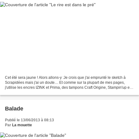
Cet été sera jaune ! Alors allons-y :Je crois que j'ai emprunté le sketch à
Scrapidées mais j'ai un doute.... Et comme sur la plupart de mes pages,
j'utilise les encres IZINK et Prima, des tampons Craft Origine, Stampin'up et
Kesi'art et un pochoir Pause...
Balade
Publié le 13/06/2013 à 08:13
Par
La mouette