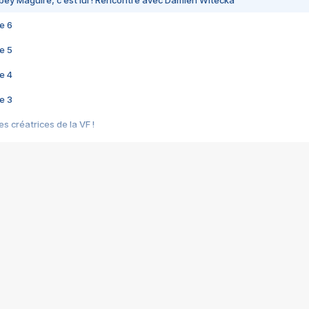
bey Maguire, c'est lui ! Rencontre avec Damien Witecka
e 6
e 5
e 4
e 3
s créatrices de la VF !
e 2
e 1
e Mektoub My Love arrive enfin ! Rencontre avec Shaïn Boumedine et Sal
i : après Toni en famille
elle réalise le bouleversant Dites lui que je l'aime
ais ! Rencontre autour de Vie privée de Rebecca Zlotowski
 de Marguerite, Grave... Rencontre avec Ella Rumpf